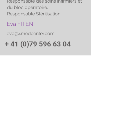
Responsable des soins infirmiers et
du bloc opératoire.
Responsable Stérilisation
Eva FITENI
eva@4medcenter.com
+
41 (0)79 596 63 04